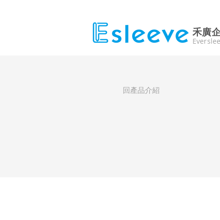
禾廣
Everslee
回產品介紹